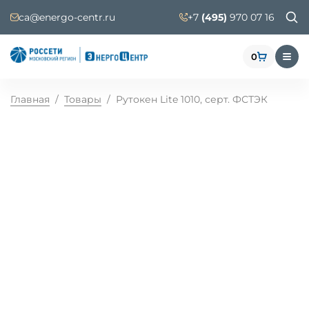
ca@energo-centr.ru
+7
(495)
970 07 16
0
Главная
/
Товары
/
Рутокен Lite 1010, серт. ФСТЭК